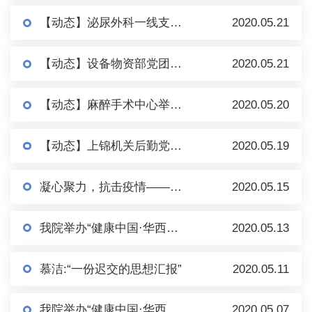
【动态】泌尿外科一线支援医务人员顺利回归岗位
2020.05.21
【动态】设备物资部党团支部开展“找问题，补短板，完善应急物资保障体系”专题组织生活会
2020.05.21
【动态】麻醉手术中心举办“致敬抗‘疫’先锋，弘扬华西精神”五四青年节主题活动
2020.05.20
【动态】上锦机关后勤党支部召开党员大会暨“抗疫”专题党课
2020.05.19
凝心聚力，抗击疫情——面对新冠疫情，援莫医疗队一直在行动！
2020.05.15
我院举办“健康中国·华西健康大讲堂”第十四期在线科普讲座
2020.05.13
慕洁:“一份迟交的思想汇报”
2020.05.11
我院举办“健康中国·华西健康大讲堂”第十三期在线科普讲座
2020.05.07