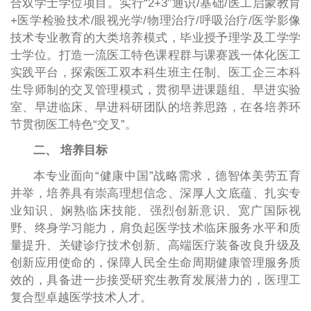
合双学士学位项目。实行“2+3”通识/基础/医工启蒙教育
+医学检验技术/眼视光学/物理治疗/呼吸治疗/医学影像
技术专业教育的大类培养模式，毕业授予理学及工学学
士学位。打造一流医工特色课程群与课赛践一体化医工
实践平台，探索医工双本科生班主任制、医工企三本科
生导师制的交叉管理模式，贯彻早进课题组、早进实验
室、早进临床、早进科研团队的培养思路，在各培养环
节贯彻医工特色“交叉”。
二、 培养目标
本专业面向“健康中国”战略需求，德智体美劳五育
并举，培养具有崇高理想信念、深厚人文底蕴、扎实专
业知识、娴熟临床技能、强烈创新意识、宽广国际视
野、终身学习能力，肩负起医学技术临床服务水平和质
量提升、关键诊疗技术创新、高端医疗装备改良升级及
创新应用使命的，保障人民全生命周期健康管理服务质
效的，具备进一步接受研究生教育发展潜力的，医理工
复合型卓越医学技术人才。