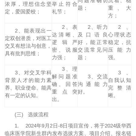
问题准确切
沉着、稳
浓厚，理想信念坚
举止符合
题；
重、大
定，爱国爱校；
礼节；
方；
2、表
2、听力
2、
2、能表现出一
达清晰、
及口语良
心理状态
定双创潜质，对医工
逻辑严
好，能正常
稳定，抗
交叉有想法与创意，
密、说服
交流常见问
压能力
具有批判思维；
力强；
题；
强。
3、理
3、对交叉学科
3、
解问题准
3、交流
背景人才的能力素
自我认知
确、回答
沟通能力
养、职业使命、能具
完整清
重点突
好。
有一定的认知。
晰。
出。
(三) 选拔流程
1. 2024年9月2日-8日项目宣传，将于2024级华西
临床医学院新生群内发布选拔方案、项目介绍、报名链