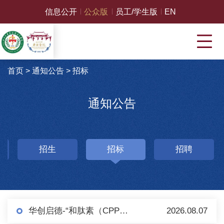
信息公开
公众版
员工/学生版
EN
首页
>
通知公告
>
招标
通知公告
招生
招标
招聘
华创启德-“和肽素（CPP）检测（化学发光法）试剂盒及配套设备”项目 采购公告（第二轮）
2026.08.07