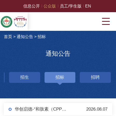
信息公开
公众版
员工/学生版
EN
首页
>
通知公告
>
招标
通知公告
招生
招标
招聘
华创启德-“和肽素（CPP）检测（化学发光法）试剂盒及配套设备”项目 采购公告（第二轮）
2026.08.07