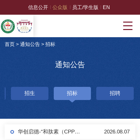
信息公开
公众版
员工/学生版
EN
首页
>
通知公告
>
招标
通知公告
招生
招标
招聘
华创启德-“和肽素（CPP）检测（化学发光法）试剂盒及配套设备”项目 采购公告（第二轮）
2026.08.07