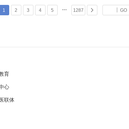

1
2
3
4
5
1287

GO
教育
中心
医联体