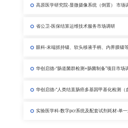
高原医学研究院-显微摄像系统（倒置） 市场
省公卫-医保结算运维技术服务市场调研
眼科-末端抓持镊、软头移液手柄、内界膜镊等
华创启德-“肠道菌群检测+肠菌制备”项目市场
华创启德-“人类结直肠癌多基因甲基化检测（
实验医学科-数字pcr系统及配套试剂耗材-单