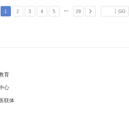

1
2
3
4
5
29

GO
教育
中心
医联体