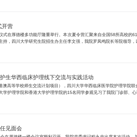
式开营
开营仪式在厚德楼多功能厅隆重举行。本次夏令营汇聚来自全国58所高校的
持，四川大学研究生院招生办主任李文强，我院罗凤鸣院长等院领导，以及
香港护生华西临床护理线下交流与实践活动
内地与港澳高等学校师生交流计划项目），四川大学华西临床医学院护理学院
学护理学院和香港大学护理学院的15名同学参观见习了我院门诊部、心理卫
主任见面会
任见面会在厚德楼一楼会议室顺利召开，我院党委书记程永忠出席本次活动