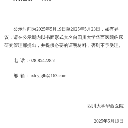
公示时间为
202
5
年
5
月
19
日至
202
5
年
5
月
23
日，如有异
议，请在公示期内以书面形式实名向四川大学华西医院临床
研究管理部提出，并提供必要的证明材料，否则不予受理。
电
话：
028-85422851
邮
箱：
hxlcyjglb@163.com
四川大学华西医院
202
5
年
5
月
19
日