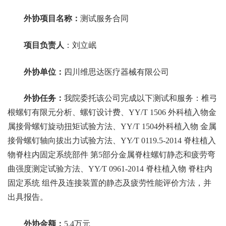
外协项目名称：
测试服务合同
项目负责人
：
刘立岷
外协单位：
四川维思达医疗器械有限公司
外协任务：
我院委托该公司完成
以下测试和服务：椎弓
根螺钉有限元分析、螺钉设计费、
YY/T 1506
外科植入物金
属接骨螺钉旋动扭矩试验方法、
YY/T 1504
外科植入物 金属
接骨螺钉轴向拔出力试验方法、
YY
∕
T 0119.5-2014
脊柱植入
物脊柱内固定系统部件 第
5
部分金属脊柱螺钉静态和疲劳弯
曲强度测定试验方法、
YY
∕
T 0961-2014
脊柱植入物 脊柱内
固定系统 组件及连接装置的静态及疲劳性能评价方法，并
出具报告。
外协金额：
5.4
万元