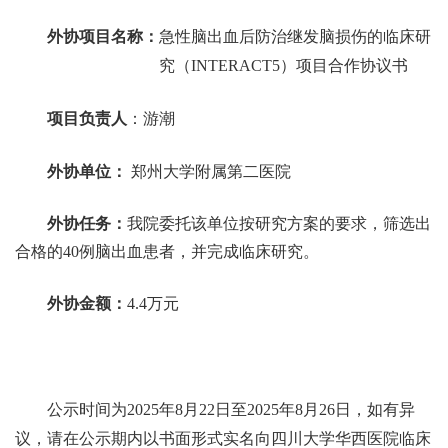
外协项目名称：
急性脑出血后防治继发脑损伤的临床研
究（
INTERACT5
）项目合作协议书
项目负责人
：
游潮
外协单位：
郑州大学附属第二医院
外协任务：
我院委托该单位按研究方案的要求，筛选出
合格的
40例脑出血患者，并完成临床研究。
外协金额：
4.4
万元
公示时间为
202
5
年
8
月
22
日至
202
5
年
8
月
26
日，如有异
议，请在公示期内以书面形式实名向四川大学华西医院临床