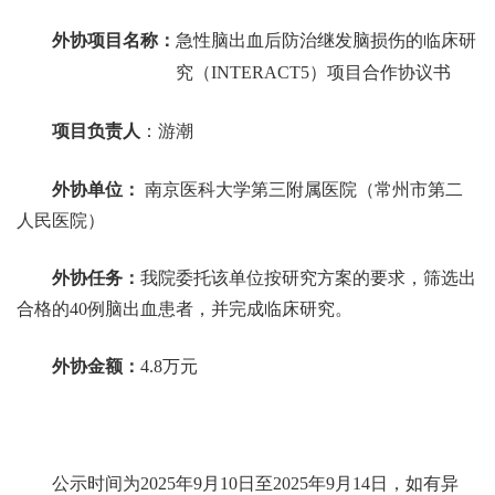
外协项目名称：
急性脑出血后防治继发脑损伤的临床研
究（
INTERACT5
）项目合作协议书
项目负责人
：
游潮
外协单位：
南京医科大学第三附属医院（常州市第二
人民医院）
外协任务：
我院委托该单位按研究方案的要求，筛选出
合格的
40例脑出血患者，并完成临床研究。
外协金额：
4.8
万元
公示时间为
202
5
年
9
月
10
日至
202
5
年
9
月
14
日，如有异