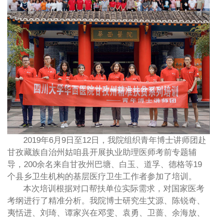
2019年6月9日至12日，我院组织青年博士讲师团赴
甘孜藏族自治州姑咱县开展执业助理医师考前专题辅
导，200余名来自甘孜州巴塘、白玉、道孚、德格等19
个县乡卫生机构的基层医疗卫生工作者参加了培训。
本次培训根据对口帮扶单位实际需求，对国家医考
考纲进行了精准分析。我院博士研究生艾源、陈锐奇、
夷恬进、刘琦、谭家兴在邓雯、袁勇、卫蔷、余海放、