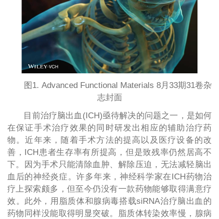
图1. Advanced Functional Materials 8月33期31卷杂
志封面
目前治疗脑出血(ICH)亟待解决的问题之一，是如何
在保证手术治疗效果的同时研发出相应的辅助治疗药
物。近年来，随着手术方法的提高以及医疗设备的改
善，ICH患者生存率有所提高，但是致残率仍然居高不
下。因为手术只能清除血肿、解除压迫，无法减轻脑出
血后的神经炎症。许多年来，神经科学家在ICH药物治
疗上探索颇多，但至今仍没有一款药物能够取得满意疗
效。此外，用脂质体和腺病毒搭载siRNA治疗脑出血的
药物同样没能取得明显突破。脂质体转染效率慢，腺病