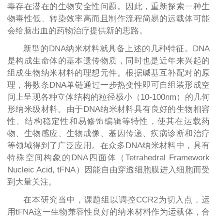
毒存在潜在的生物安全性问题。因此，重新探索一种生
物毒性低、转染效率高而且制作流程简易的运载体可能
会给脑出血的药物治疗提供新的思路。
新型的DNA纳米材料就具备上述的几种特征。DNA
是构成生命体的基本遗传物质，同时也是近年来兴起的
组成生物纳米材料的理想元件。根据碱基互补配对的原
理，将数条DNA单链通过一步热变性即可自组装形成空
间上呈现各种立体结构的粒径极小（10-100nm）的几何
形纳米级材料。由于DNA纳米材料具有良好的生物相容
性、结构稳定性和易修饰编辑等特性，使其在运载药
物、生物感应、生物成像、基因传递、疾病诊断和治疗
等领域得到了广泛应用。在众多DNA纳米材料中，具有
特殊空间构象的DNA四面体（Tetrahedral Framework
Nucleic Acid, tFNA）因能自由穿透细胞膜进入细胞而受
到大量关注。
在本研究当中，课题组以调控CCR2为切入点，运
用tFNA这一生物兼容性良好的纳米材料作为运载体，合