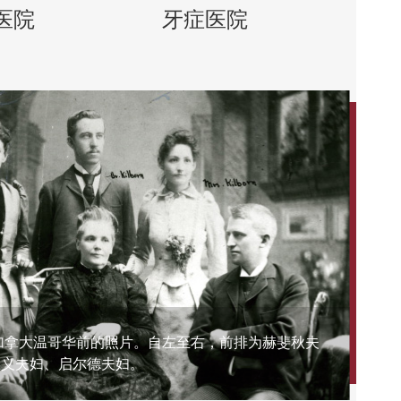
医院
牙症医院
开加拿大温哥华前的照片。自左至右，前排为赫斐秋夫
仁
启
仁
忠义夫妇、启尔德夫妇。
士、