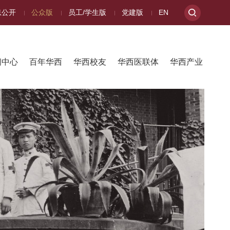
息公开
公众版
员工/学生版
党建版
EN
闻中心
百年华西
华西校友
华西医联体
华西产业