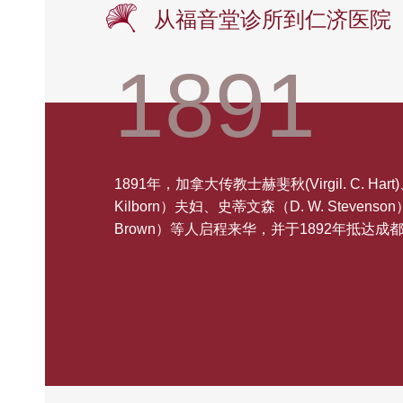
从福音堂诊所到仁济医院
1894
1896
1908
1891
1894年，美国人甘来德在陕西街开设药房、
1896年，加拿大人启希贤（Retta Gifford. K
1908年，加拿大人林则（Ashley Woodward 
1891年，加拿大传教士赫斐秋(Virgil. C. Har
所，后定名为存仁医院。
祠医院中开设妇孺病房，其后在新巷子发展成
院开设牙科诊疗室。
Kilborn）夫妇、史蒂文森（D. W. Stevenso
乃至西部妇女儿童专科的起源。
Brown）等人启程来华，并于1892年抵达成
启希贤坐诊
仁济医院注册表