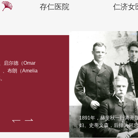
存仁医院
仁济女
医院，初名美以美诊
ilborn）在重建的四圣
Lindsay）在四圣祠医
t)、启尔德（Omar
专科医院，这是四川
n）、布朗（Amelia
都。
1891年，赫斐秋一行离
存仁医院注册表
身着清朝服饰的启希贤
仁济医院大楼
妇、史蒂文森，后排为何