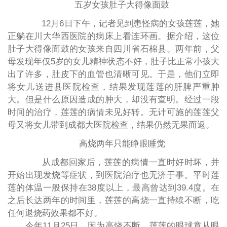
五岁女孩肚子大得像面鼓
12月6日下午，记者见到患怪病的女孩莲莲，她
正躺在川大华西医院的病床上看连环画。据介绍，这位
肚子大得像面鼓的女孩来自四川省石棉县。两年前，父
母发现年仅5岁的女儿精神状态不好，肚子比正常小孩大
出了许多，肚皮下的血管也清晰可见。于是，他们立即
将女儿送进县医院检查，结果发现莲莲的肝脾严重肿
大。但是什么原因造成的肿大，却没有查明。经过一段
时间的治疗，莲莲的病情未见好转。无计可施的莲莲父
母又将女儿带到成都大医院检查，结果仍然无果而返。
高烧两年只能睁眼睡觉
从成都回家后，莲莲的病情一直时好时坏，并
开始出现发烧等症状，到医院治疗也无济于事。平时莲
莲的体温一般保持在38度以上，最高曾达到39.4度。在
之后长达两年的时间里，莲莲的高烧一直持续不断，吃
任何退烧药效果都不好。
今年11月25日，因为高烧不断，莲莲的眼球竟从眼