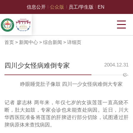
信息公开
公众版
员工/学生版
EN
首页
>
新闻中心
>
综合新闻
>
详细页
四川少女怪病难倒专家
2004.12.31
睁眼睡觉肚子像鼓 四川一少女怪病难倒大专家
记者 廖志林 两年来，年仅七岁的女孩莲莲一直高烧不
断，肚大如鼓，专家会诊也未能查处病因。近日，川大
华西医院准备将莲莲的肝脾进行部分切除，试图通过肝
脾病原体来查找病因。