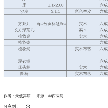
床
1.1x2.00
六成
沙发
3.1.1
彩色牛皮
六成
方茶几
#p#分页标题#e#
实木
六成
长方形茶几
实木
六成
梳妆桌
实木
六成
梳妆镜
六成
梳妆凳
实木布艺
六成
穿衣镜
六成
床头柜
实木
六成
圈椅
实木布艺
六成
作者：天使宾馆
来源：华西医院
分享到：