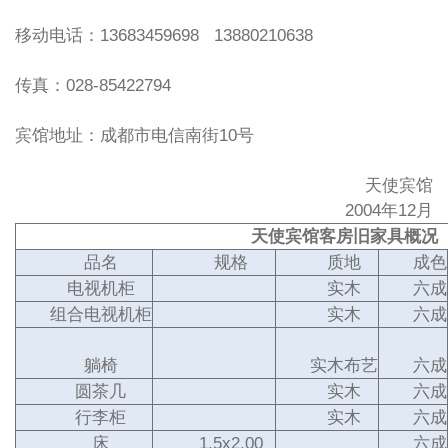
移动电话：13683459698 13880210638
传真：028-85422794
宾馆地址：成都市电信南街10号
天使宾馆
2004年12月
天使宾馆客房旧家具概况
品名
规格
质地
成色
电视机柜
实木
六成
组合电视机柜
实木
六成
躺椅
实木布艺
六成
圆茶几
实木
六成
行李柜
实木
六成
床
1.5x2.00
六成