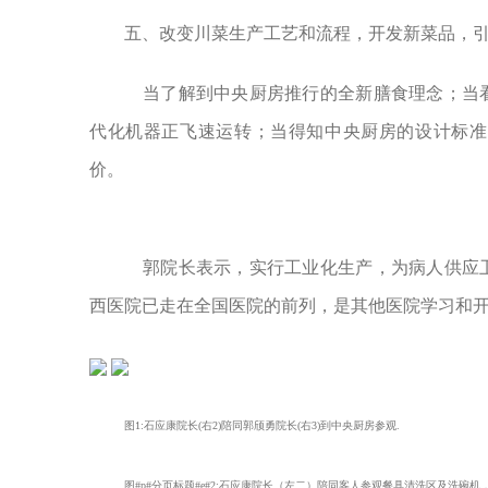
五、改变川菜生产工艺和流程，开发新菜品，引导
当了解到中央厨房推行的全新膳食理念；当看
代化机器正飞速运转；当得知中央厨房的设计标准
价。
郭院长表示，实行工业化生产，为病人供应卫
西医院已走在全国医院的前列，是其他医院学习和
图
1:石应康院长(右2)陪同郭颀勇院长(右3)到中央厨房参观.
图#p#分页标题#e#
2:
石应康院长（左二）陪同客人参观餐具清洗区及洗碗机