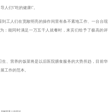
人们\"吃的健康\"。
到工人们在宽敞明亮的操作间里有条不紊地工作、一台台现
为：能同时满足一万五千人就餐时，来宾们给予了极高的评
生、营养的饭菜将是以后医院膳食服务的大势所趋，目前华
开展工作的范本。
，并解答客人的提问
。