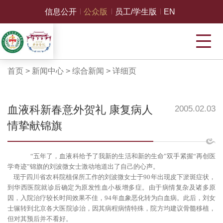
信息公开
公众版
员工/学生版
EN
首页
>
新闻中心
>
综合新闻
>
详细页
血液科新春意外贺礼 康复病人
2005.02.03
情挚献锦旗
“五年了，血液科给予了我新的生活和新的生命”双手紧握“再创医
学奇迹”锦旗的刘波微女士激动地道出了自己的心声。
现于四川省农科院植保所工作的刘波微女士于90年出现皮下淤斑症状，
到华西医院就诊后确定为原发性血小板增多症。由于病情复杂及诸多原
因，入院治疗较长时间效果不佳，94年血象恶化转为白血病。此后，刘女
士辗转到北京各大医院诊治，因其病程病情特殊，院方均建议骨髓移植，
但对其预后并不看好。