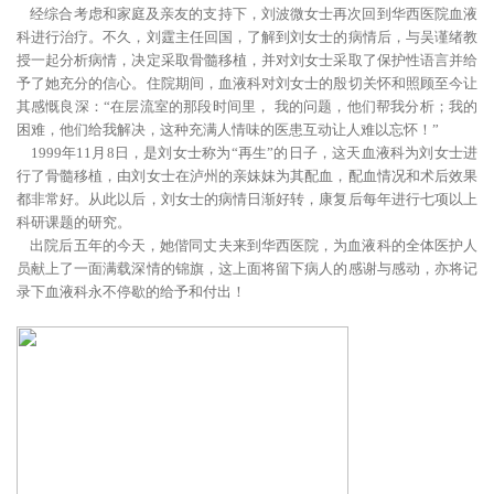
经综合考虑和家庭及亲友的支持下，刘波微女士再次回到华西医院血液
科进行治疗。不久，刘霆主任回国，了解到刘女士的病情后，与吴谨绪教
授一起分析病情，决定采取骨髓移植，并对刘女士采取了保护性语言并给
予了她充分的信心。住院期间，血液科对刘女士的殷切关怀和照顾至今让
其感慨良深：“在层流室的那段时间里， 我的问题，他们帮我分析；我的
困难，他们给我解决，这种充满人情味的医患互动让人难以忘怀！”
1999年11月8日，是刘女士称为“再生”的日子，这天血液科为刘女士进
行了骨髓移植，由刘女士在泸州的亲妹妹为其配血，配血情况和术后效果
都非常好。从此以后，刘女士的病情日渐好转，康复后每年进行七项以上
科研课题的研究。
出院后五年的今天，她偕同丈夫来到华西医院，为血液科的全体医护人
员献上了一面满载深情的锦旗，这上面将留下病人的感谢与感动，亦将记
录下血液科永不停歇的给予和付出！