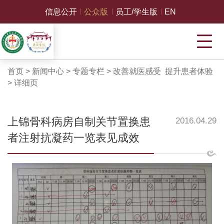
信息公开
公众版
员工/学生版
EN
首页
>
新闻中心
>
专题专栏
>
改善就医感受 提升患者体验
>
详细页
上锦骨科病房自制关节置换患
2016.04.29
者注射抗凝药一览表见成效