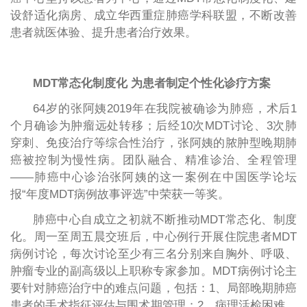
设舒适化病房、成立华西重症肺癌学科联盟，不断改善
患者就医体验、提升患者治疗效果。
MDT常态化制度化 为患者制定个性化诊疗方案
64岁的张阿姨2019年在我院被确诊为肺癌，术后1
个月确诊为肿瘤远处转移；后经10次MDT讨论、3次肺
穿刺、免疫治疗等综合性治疗，张阿姨的脓肿型晚期肺
癌被控制为慢性病。团队融合、精准诊治、全程管理
——肺癌中心诊治张阿姨的这一案例在中国医学论坛
报“年度MDT病例故事评选”中荣获一等奖。
肺癌中心自成立之初就不断推动MDT常态化、制度
化。周一至周五晨交班后，中心例行开展住院患者MDT
病例讨论，每次讨论至少有三名分别来自胸外、呼吸、
肿瘤专业的副高级以上职称专家参加。MDT病例讨论主
要针对肺癌治疗中的难点问题，包括：1、局部晚期肺癌
患者的手术指征评估与围术期管理；2、病理活检困难、