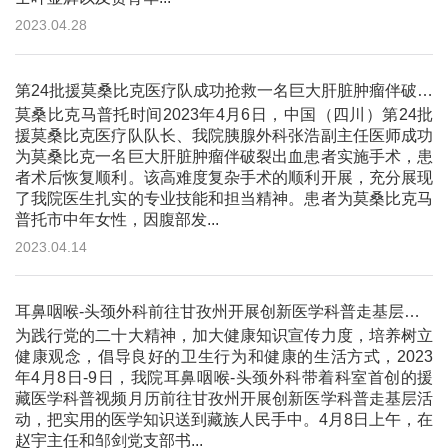
2023.04.28
第24批援莫桑比克医疗队成功抢救一名巨大肝脏肿瘤伴破裂出血患者
莫桑比克马普托时间2023年4月6日，中国（四川）第24批
援莫桑比克医疗队队长、我院胰腺外科张浩副主任医师成功
为莫桑比克一名巨大肝脏肿瘤伴破裂出血患者实施手术，患
者术后恢复顺利。该高难度复杂手术的顺利开展，充分展现
了我院医生扎实的专业技能和担当精神。患者为莫桑比克马
普托市中年女性，因腹部发...
2023.04.14
耳鼻咽喉-头颈外科前往甘孜州开展创新医学科普走基层活动
为践行党的二十大精神，加大健康知识宣传力度，培养树立
健康观念，倡导良好的卫生行为和健康的生活方式，2023
年4月8日-9日，我院耳鼻咽喉-头颈外科带着科室首创的援
藏医学科普视频月历前往甘孜州开展创新医学科普走基层活
动，把实用的医学知识送到藏族人民手中。4月8日上午，在
赵宇主任和邹剑党支部书...