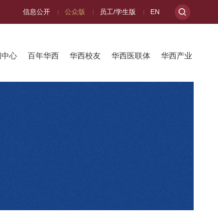
信息公开
公众版
员工/学生版
EN
闻中心
百年华西
华西校友
华西医联体
华西产业
明