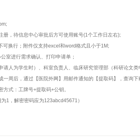
com
;
册，待信息中心审批后方可使用账号(1个工作日左右);
可换行；附件仅支持excel和word格式且小于1M;
5办公室进行需求确认、打印申请单；
申请人为学生时）、科室负责人、临床研究管理部（科研论文类申
成一周后，通过【医院外网】用邮件通知的【提取码】，查询下
密方式：工牌号+提取码+公钥。
为1，解密密码应为123abcd45671）