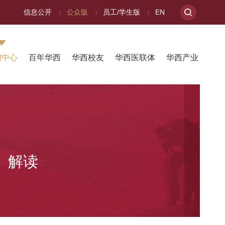
信息公开
公众版
员工/学生版
EN
闻中心
百年华西
华西校友
华西医联体
华西产业
》解读