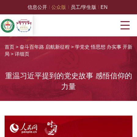
信息公开
公众版
员工/学生版
EN
首页
>
奋斗百年路 启航新征程
>
学党史 悟思想 办实事 开新
局
>
详细页
重温习近平提到的党史故事 感悟信仰的
力量