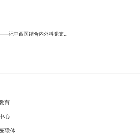
—记中西医结合内外科党支...
教育
中心
医联体