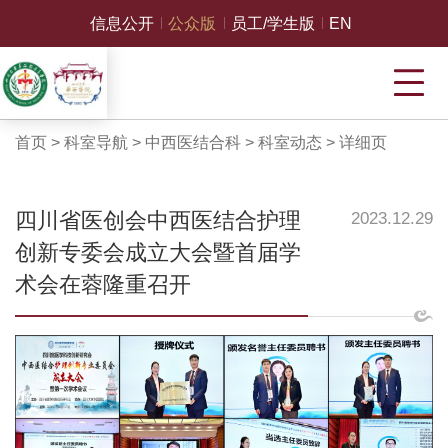
信息公开
公众版
员工/学生版
EN
首页
>
科室导航
>
中西医结合科
>
科室动态
>
详细页
四川省医创会中西医结合护理
2023.12.29
创新专委会成立大会暨首届学
术会在蓉隆重召开