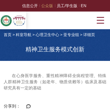
信息公开
公众版
员工/学生版
EN
首页
>
科室导航
>
心理卫生中心
>
亚专业组
>
详细页
精神卫生服务模式创新
在心身医学服务、重性精神障碍全病程管理、特殊
人群精神卫生服务（如老年、物质依赖等）临床及基础
研究具有一定的基础
分享到：