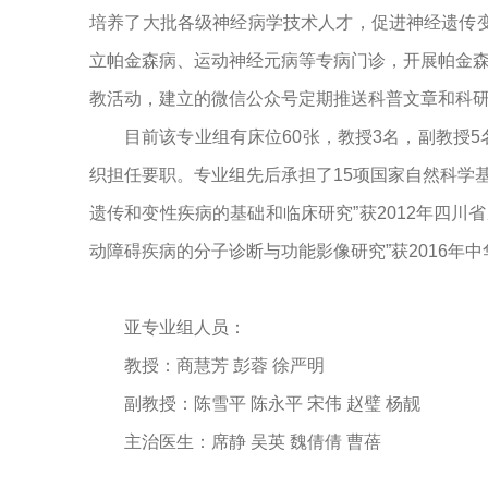
培养了大批各级神经病学技术人才，促进神经遗传
立帕金森病、运动神经元病等专病门诊，开展帕金森
教活动，建立的微信公众号定期推送科普文章和科研
目前该专业组有床位60张，教授3名，副教授
织担任要职。专业组先后承担了15项国家自然科学
遗传和变性疾病的基础和临床研究”获2012年四川
动障碍疾病的分子诊断与功能影像研究”获2016
亚专业组人员：
教授：商慧芳 彭蓉 徐严明
副教授：陈雪平 陈永平 宋伟 赵璧 杨靓
主治医生：席静 吴英 魏倩倩 曹蓓