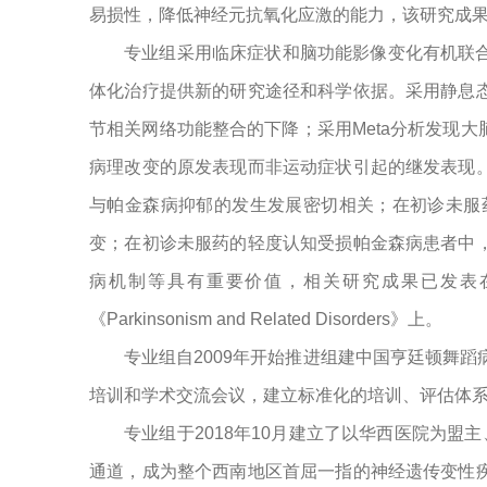
易损性，降低神经元抗氧化应激的能力，该研究成果发表于
专业组采用临床症状和脑功能影像变化有机联
体化治疗提供新的研究途径和科学依据。采用静息
节相关网络功能整合的下降；采用Meta分析发现
病理改变的原发表现而非运动症状引起的继发表现
与帕金森病抑郁的发生发展密切相关；在初诊未服
变；在初诊未服药的轻度认知受损帕金森病患者中
病机制等具有重要价值，相关研究成果已发表在重要的神经病学期刊《
《Parkinsonism and Related Disorders》上。
专业组自2009年开始推进组建中国亨廷顿舞
培训和学术交流会议，建立标准化的培训、评估体
专业组于2018年10月建立了以华西医院为
通道，成为整个西南地区首屈一指的神经遗传变性