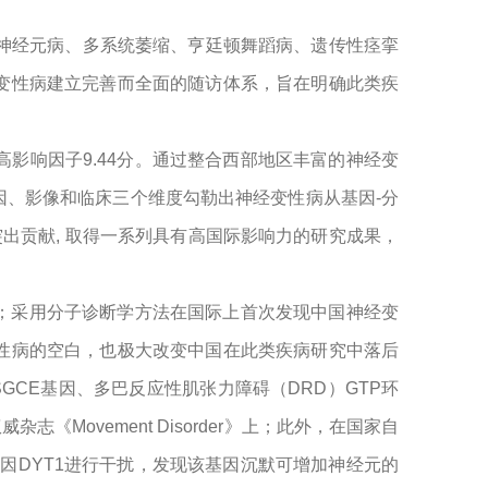
神经元病、多系统萎缩、亨廷顿舞蹈病、遗传性痉挛
变性病建立完善而全面的随访体系，旨在明确此类疾
高影响因子9.44分。通过整合西部地区丰富的神经变
、影像和临床三个维度勾勒出神经变性病从基因-分
出贡献, 取得一系列具有高国际影响力的研究成果，
；采用分子诊断学方法在国际上首次发现中国神经变
性病的空白，也极大改变中国在此类疾病研究中落后
GCE基因、多巴反应性肌张力障碍（DRD）GTP环
《Movement Disorder》上；此外，在国家自
因DYT1进行干扰，发现该基因沉默可增加神经元的