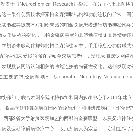
《Neurochemical Research》杂志，在分子水平上
合这一集合创新技术探索帕金森病脑结构和功能连接的异常，阐
态功能磁共振技术对初诊未治的帕金森病患者进行功能神经网络
大脑灰质结构的变化，与帕金森病患者的非运动症状尤其是情绪
。在初诊未服药伴抑郁的帕金森病患者中，采用静息态功能磁共
药的认知未受损的强直型帕金森病患者中，发现大脑默认网络
，发现默认网络认知相关的功能连接的特征性变化。这些发现对
Journal of Neurology Neurosurgery And Ps
蹈病协作组，联合欧洲亨廷顿协作组和国内多家中心于2011年建
系，提高亨廷顿舞蹈病在国内的诊治水平和推进该病在中国的研
盟主、西部9省大学附属医院加盟的西部帕金森联盟，以及疑难神
疾病及运动障碍病诊疗中心，以服务病人为宗旨，，定期组织了