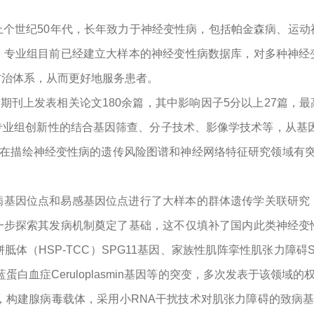
上个世纪50年代，长年致力于神经变性病，包括帕金森病、运动
。专业组目前已经建立大样本的神经变性病数据库，对多种神经
防治体系，从而更好地服务患者。
期刊上发表相关论文180余篇，其中影响因子5分以上27篇，最
专业组创新性的结合基因筛查、分子技术、影像学技术等，从基因
是在描绘神经变性病的遗传风险图谱和神经网络特征研究领域有突
病基因位点和易感基因位点进行了大样本的群体遗传学关联研究
一步探索其发病机制奠定了基础，这不仅填补了国内此类神经变
体（HSP-TCC）SPG11基因、家族性肌阵挛性肌张力障碍S
血症Ceruloplasmin基因等的突变，多次发表于该领域的权威杂志
，构建腺病毒载体，采用小RNA干扰技术对肌张力障碍的致病基