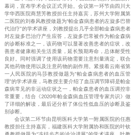
幕词，宣布学术会议正式开始。会议第一环节由四川大
学华西医院商慧芳教授担任主持嘉宾，苏州大学附属第
二医院的刘春风教授做题为
“帕金森病患者的左旋多巴替
代治疗”的学术讲座，刘教授提出几乎全部帕金森病患者
对左旋多巴治疗产生应答，左旋多巴常被作为帕金森病
的诊断标准之一，该药物可以显著改善患者的症状，改
善患者健康相关生活质量，延长预期寿命，总体耐受性
良好。同时强调了使用该药物需要注意剂量滴定，联合
其他药物使用以及注意药物的副作用。紧接着云南省第
一人民医院的马莎教
授
做题为
“帕金森病患者的血压管
理”的学术讲座，马教授主要介绍了血压调节障碍是帕金
森病常见的非运动症状之一，帕金森患者的血压调控非
常重要，结合《2
020年帕金森病血压管理专家共识》做
了详细的解读，最后还分析了体位性低血压的诊断及鉴
别诊断。
会议第二环节由昆明医科大学第一附属医院的任惠
教授担任主持嘉宾，福建医科大学附属协和医院的叶钦
勇教授
做题为
“冻结步态的诊治进展”的学术讲座，叶教