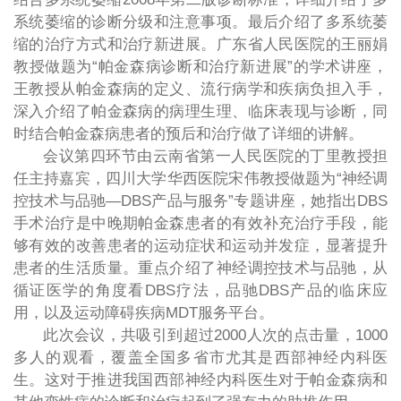
系统萎缩的诊断分级和注意事项。最后介绍了多系统萎
缩的治疗方式和治疗新进展。广东省人民医院的王丽娟
教授做题为
“帕金森病诊断和治疗新进展”的学术讲座，
王教授从帕金森病的定义、流行病学和疾病负担入手，
深入介绍了帕金森病的病理生理、临床表现与诊断，同
时结合帕金森病患者的预后和治疗做了详细的讲解。
会议第四环节由云南省第一人民医院的丁里教授担
任主持嘉宾，四川大学华西医院宋伟教授做题为
“神经调
控技术与品驰
—DBS
产品与服务
”专题讲座，她指出D
BS
手术治疗是中晚期帕金森患者的有效补充治疗手段，能
够有效的改善患者的运动症状和运动并发症，显著提升
患者的生活质量。重点介绍了神经调控技术与品驰，从
循证医学的角度看
D
BS
疗法，品驰
D
BS
产品的临床应
用，以及运动障碍疾病
M
DT服务平台。
此次会议，共吸引到超过
2
000
人次的点击量，
1000
多人的观看，覆盖全国多省市尤其是西部神经内科医
生。这对于推进我国西部神经内科医生对于帕金森病和