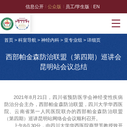
信息公开
公众版
员工/学生版
EN
首页
>
科室导航
>
神经内科
>
亚专业组
>
详细页
西部帕金森防治联盟（第四期）巡讲会
昆明站会议总结
2021年8月21日，四川省预防医学会神经变性疾病
防治分会主办，西部帕金森防治联盟，四川大学华西医
院、云南省第一人民医院联办的西部帕金森防治联盟
（第四期）巡讲昆明站网络会会议顺利召开。
上午8
点
3
0
分，由四川大学华西医院商慧芳教授致开