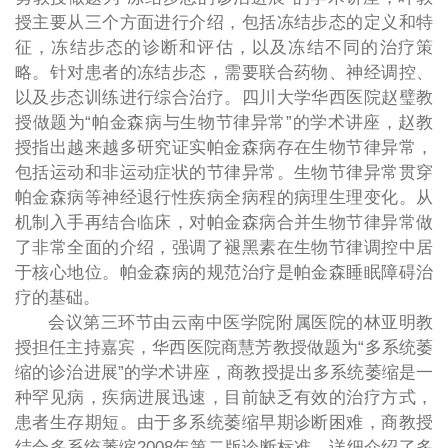
授主要从三个方面进行介绍，包括冻结步态的定义和特
征，冻结步态的诊断和评估，以及冻结不同的治疗策
略。针对患者的冻结步态，需要联合药物、神经调控、
以及步态训练进行综合治疗。四川大学华西医院赵璧
教
授
做题为
“
帕金森病与生物节律异常”的学术讲座，赵教
授指出越来越多研究证实帕金森病存在生物节律异常，
包括运动和非运动症状的节律异常。生物节律异常贯穿
帕金森病等神经退行性疾病全病程的病理生理变化。从
机制入手再结合临床，对帕金森病合并生物节律异常做
了非常全面的介绍，强调了褪黑素在生物节律调控中居
于核心地位。帕金森病的规范治疗是帕金森睡眠障碍治
疗的基础。
会议第三环节由云南中医学院附属医院的林亚明教
授
担任主持嘉宾，华西医院商慧芳教授做题为
“
多系统萎
缩的诊治进展”的学术讲座，商教授提出多系统萎缩是一
种罕见病，疾病进展迅速，目前缺乏有效的治疗方式，
患者生存期短。由于多系统萎缩早期诊断困难，商教授
结合多系统萎缩2008
年第二版诊断标准，详细介绍了多