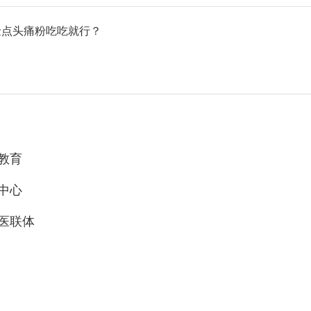
捡点头痛粉吃吃就行？
教育
中心
医联体