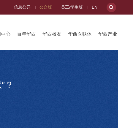
信息公开
公众版
员工/学生版
EN
闻中心
百年华西
华西校友
华西医联体
华西产业
”？