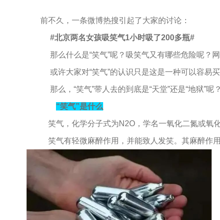
前不久，一条微博热搜引起了大家的讨论：
#北京两名女孩吸笑气1小时吸了200多瓶#
那么什么是“笑气”呢？吸笑气又有哪些危险呢？网
或许大家对“笑气”的认识只是这是一种可以容易买
那么，“笑气”带人去的到底是“天堂”还是“地狱”呢
“
笑气
”
是什么
笑气，化学分子式为N2O，学名一氧化二氮或氧
笑气有轻微麻醉作用，并能致人发笑。其麻醉作用于