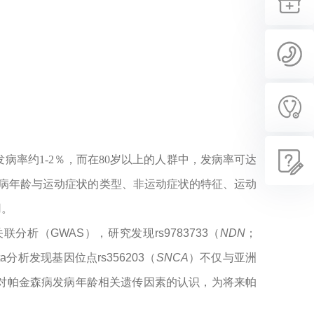
发病率约
1-2
％，而在
80
岁以上的人群中，发病率可达
病年龄与运动
症状的类型、
非运动症状
的特征
、
运动
用。
关联分析（
GWAS
），研究发现
rs9783733
（
NDN
；
ta
分析发现基因位点
rs356203
（
SNCA
）不仅与亚洲
对帕金森病发病年龄相关遗传因素的认识，为
将来
帕