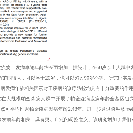
疾病，发病率随年龄增长而增加。据统计，在
60
岁以上人群中
的范围
很大，
可以早于20
岁
，也可以
超过
90
岁不等。研究证实发
森病发病年龄相关
因素
对于疾病的诊疗
防控
均具有十分重要的作
先在大规模帕金森病人群中开展了帕金森病发病年龄全基因组
位点可平均
推迟
帕金森病发病年龄
2.43
年。进一步通过跨种族
me
病发病年龄相关，具有更加广泛的调控意义。该研究增加了我们