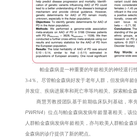
帕金森病是一种重要的年龄相关的神经退行性
3-4
％。尽管帕金森病
好
发于老年人群，
但
发病年龄
并发症、
疾病进展率和死亡率
等
均相关。
探索
帕金
商慧芳教授团队基于前期临床队列基础，率
PWRN4
）位点与帕金森病发病年龄显著相关，该
人群帕金森病发病年龄相关，
亦与
欧美人群帕金森
金森病的
诊疗
提供了新的靶点。