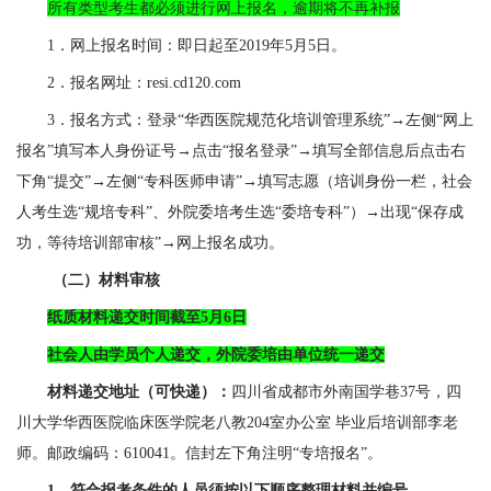
所有类型考生都必须进行网上报名，逾期将不再补报
1
．
网上报名时间：即日起至
2019
年
5
月
5
日。
2
．
报名网址：
resi.cd120.com
3
．
报名方式：登录“华西医院规范化培训管理系统”→左侧“网上
报名”填写本人身份证号→点击“报名登录”→填写全部信息后点击右
下角“提交”→左侧“专科医师申请”→填写志愿（培训身份一栏，社会
人考生选“规培专科”、外院委培考生选“委培专科”）→出现“保存成
功，等待培训部审核”→网上报名成功。
（二）
材料审核
纸质材料递交时间截至
5
月
6
日
社会人由学员个人递交，外院委培由单位统一递交
材料递交地址（可快递）：
四川省成都市外南国学巷
37
号，四
川大学华西医院临床医学院老八教
204
室办公室 毕业后培训部李老
师。邮政编码：
610041
。信封左下角注明“专培报名”。
1．
符合报考条件的人员须按以下顺序整理材料并编号。