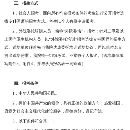
三、招生方式
1
．
社会人招考：面向所有符合报考条件的考生进行公开招考选
拔专科医师的招生方式。考生以个人身份申请报考。
2
．
外院委托培训人员（简称“外院委培”）招考：针对二甲及以
上医疗卫生机构人员，以“外院委托培训”招考选拔专科医师的招生方
式。送培单位须首先与我院达成委托培训送培协议，再以单位名义
提出送培需求，我院统一组织考试。不接收个人报名。
(
送培单位填
写附件
3
、附件
4
，并与学员报名表一同寄送）
四、报考条件
1
．
中华人民共和国公民。
2
．
拥护中国共产党的领导，具有正确的政治方向，热爱祖国，
愿意为社会主义现代化建设服务，品德良好，遵纪守法。
3
．
以下条件符合其一：