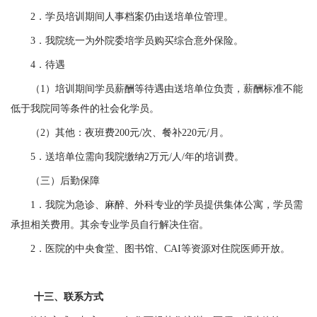
2
．
学员培训期间人事档案仍由送培单位管理。
3
．
我院统一为外院委培学员购买综合意外保险。
4
．
待遇
（
1
）培训期间学员薪酬等待遇由送培单位负责，薪酬标准不能
低于我院同等条件的社会化学员。
（
2
）其他：夜班费
200
元
/
次、餐补
220
元
/
月。
5
．
送培单位需向我院缴纳
2
万元
/
人
/
年的培训费。
（三）后勤保障
1
．
我院为急诊、麻醉、外科专业的学员提供集体公寓，学员需
承担相关费用。其余专业学员自行解决住宿。
2
．
医院的中央食堂、图书馆、
CAI
等资源对住院医师开放。
十三、联系方式