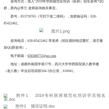
咨询方式：加入
“
2019
年华西规范化培训（医师）招生咨询”
QQ
群，群内
@
李兰 老师咨询相关事宜。
群号：
853739765
（可扫下发二维码），加群验证码：
028-
85422462
。
咨询电话：
028-85422462
李老师
（招生期间电话繁忙，请尽量
加
QQ
群咨询
）
。
电子邮箱：
656580772@qq.com
地址：成都外南国学巷
37
号，四川大学华西医院第八教学楼
（老八教）毕业后培训部
204-3
办公室，
610041
。
附件1 2019专科医师规范化培训学员报名
表.doc
附件2 规培证明.doc