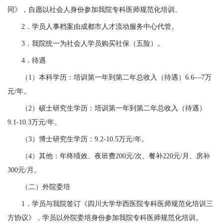
同》，自愿以社会人身份参加我院专科医师规范化培训。
2
．
学员人事档案由成都市人才流动服务中心代管。
3
．
我院统一为社会人学员购买社保（五险）。
4
．
待遇
（
1
）本科学历：培训第一年到第二年总收入（待遇）
6.6
—
7
万
元
/
年。
（
2
）硕士研究生学历：培训第一年到第二年总收入（待遇）
9.1-10.3
万元
/
年。
（
3
）博士研究生学历：
9.2-10.5
万元
/
年。
（
4
）其他：年终绩效、夜班费
200
元
/
次、餐补
220
元
/
月、房补
300
元
/
月。
（二）外院委培
1
．
学员与我院签订《四川大学华西医院专科医师规范化培训三
方协议》，学员以外院委培身份参加我院专科医师规范化培训。