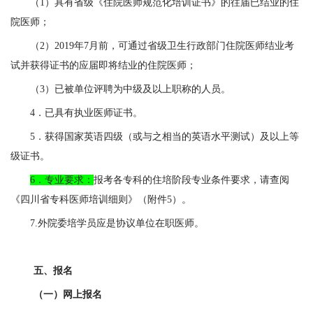
（
1
）具有省级《住院医师规范化培训证书》的往届已结业的住
院医师；
（
2
）
2019
年
7
月前，可通过省级卫生行政部门住院医师结业考
试并获得证书的应届即将结业的住院医师；
（
3
）已被单位评聘为中级及以上职称的人员。
4
．
已具有执业医师证书。
5
．
获得国家英语四级（或与之相当的英语水平测试）及以上等
级证书。
6．
专业要求：
报考各专科的住培阶段专业条件要求，请查阅
《四川省专科医师培训细则》（附件
5
）。
7.
外院委培学员应是协议单位在职医师。
五、报名
（一）网上报名