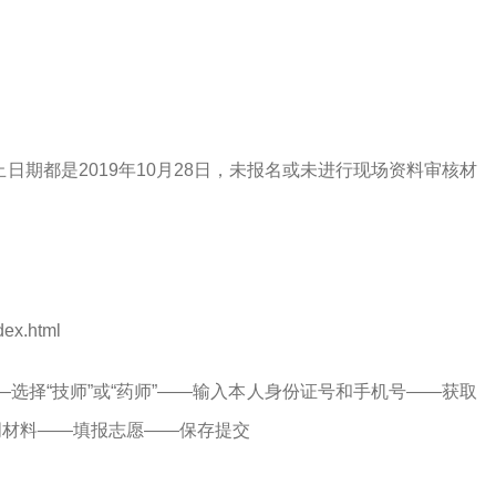
止日期都是2019年10月28日，未报名或未进行现场资料审核材
x.html
—选择“技师”或“药师”——输入本人身份证号和手机号——获取
明材料——填报志愿——保存提交