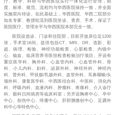
疗、教学、科研与华西医院实行一体化运行管理，制
度、标准、规范、流程均与华西医院保持一致，并全面
实施双向转诊。在此基础上，华西医院、华西二院部分
知名专家、教授轮流到医院坐诊、查房、手术，保证了
医院医疗、管理水平与华西医院本部完全一致。
医院设急诊、门诊和住院部，目前开放床位近
1200
张，手术室16间。提供包括CT、MRI、DR、造影、彩
超、病理、检验、神经功能检查、心脏检查、内镜中
心、输血、临床营养等医技检查检验治疗项目。开设有
重症医学科、胸外科、心血管内科、心血管外科、骨
科、小儿内科、妇科、泌尿外科、神经外科、神经内
科、普外科、甲状腺/乳腺外科、血管外科、耳鼻咽喉/头
颈外科、康复医学科、中西医结合科、中医科、消化内
科、呼吸内科、血液内科、肿瘤科、疼痛科、介入诊疗
科、眼科日间病房等临床科室；另开设胸疼中心、卒中
中心、创伤中心、痔瘘中心、肝胆胰微创中心、足踝外
科中心等特色中心。