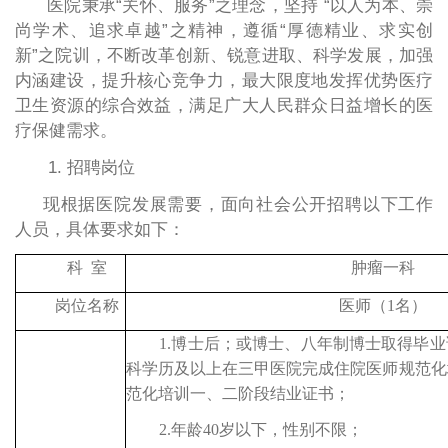
医院秉承
“关怀、服务”之理念，坚持 “以人为本、崇
尚学术、追求卓越”之精神，遵循“厚德精业、求实创
新”之院训，不断改革创新、锐意进取、科学发展，加强
内涵建设，提升核心竞争力，最大限度地发挥优势医疗
卫生资源的综合效益，满足广大人民群众日益增长的医
疗保健需求。
1. 招聘岗位
现根据医院发展需要，面向社会公开招聘以下工作
人员，具体要求如下：
科
室
肿瘤一科
岗位名称
医师（
1名）
1.博士后；或博士、八年制博士取得毕
科学历及以上在三甲医院完成住院医师规范化
范化培训一、二阶段结业证书；
2.年龄40岁以下，性别不限；