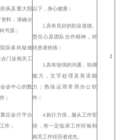
大疾病及重大阳
以下，身心健康；
者资料，准确分
2.具有良好的职业道德、
科号源；
责任心及团队合作精神，对
织
院际多科疑难
待患者热情；
2
联合门诊相关工
3.具有较强的沟通、协调
能力，文字处理及英语能
难会诊中心的数
力；熟练运用常用办公软
作
；
件；
难重症诊疗平台
4.执行力强，服从工作安
工作；
排，有一定临床工作经验和
相关工作经历者优先。