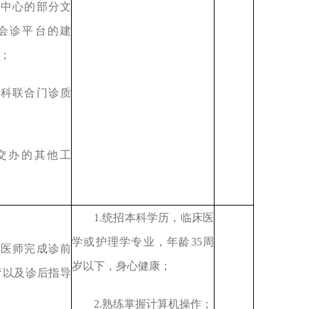
诊中心的部分文
会诊平台的建
；
学科联合门诊质
门交办的其他工
1.统招本科学历，临床医
学或护理学专业，年龄
35
周
诊医师完成诊前
岁以下，身
心
健康；
疗以及诊后指导
2.
熟练掌握计算机操作；