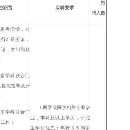
招
位职责
应聘要求
聘人数
估患者病情，对
进行准确分诊，
申请，并组织疑
；
请多学科联合门
队提供指导及开
；
1.医学或医学相关专业毕
调多学科联合门
业，本科及以上学历，研究
关工作；
生学历优先；年龄３５周岁