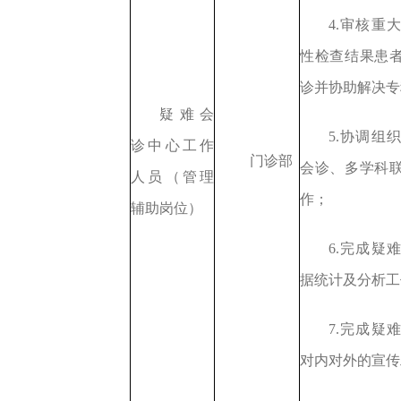
4.审核重
性检查结果患
诊并协助解决专
疑难会
5.
协调组
诊中心工作
门诊部
会诊
、多学科
人员（管理
作；
辅助岗位）
6.完成疑
据统计及分析
工
7.完成疑
对内对外的宣传