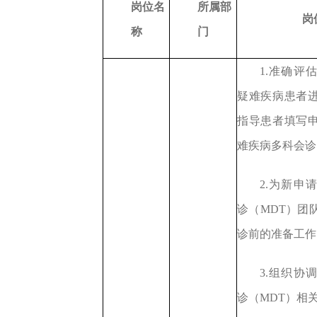
岗位名
所属部
岗
称
门
1.准确评
疑难疾病患者
指导患者填写
难疾病多科会诊
2.为新申
诊（MDT）团
诊前的准备工作
3.组织协
诊（MDT）相