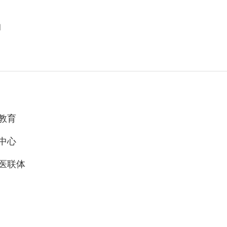
知
教育
中心
医联体