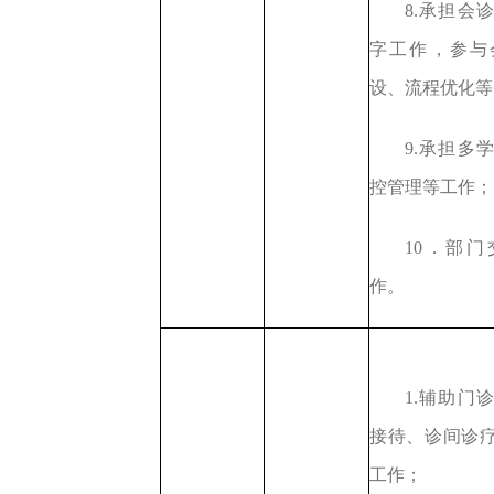
8.承担会
字工作，参与
设、流程优化等
9.承担
多
控
管理
等工作
；
10．部
作。
1.辅助门
接待、诊间诊
工作
；