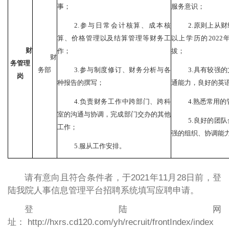
事；
服务意识；
2.参与日常会计
核算、
成本核
2.原则上
从
财
算
、价格
管理以及
结算管理
等财务
工
以上学历的
2022
财
作
；
拔；
财
务管理
3
.参与制度修订、财务分析与各
3.具有较强
务部
岗
种报告的撰写；
通能力，良好的英
4
.负责财务工作中跨部门、跨科
4.熟悉常用
室的沟通与协调，完成部门交办的其他
5.良好
的团队
工作；
强的组织、协调能
5.
服从
工作安排
。
请有意向且符合条件者，于2021年11月28日前，登
陆我院人事信息管理平台招聘系统填写应聘申请。
登陆网
址： http://hxrs.cd120.com/yh/recruit/frontIndex/index