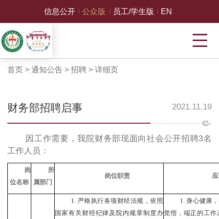
信息公开
公众版
员工/学生版
EN
首页
>
通知公告
>
招聘
>
详细页
财务部招聘启事
2021.11.19
因工作需要，我院财务部现面向社会公开招聘3名
工作人员：
岗
所
岗位职责
应
位名称
属部门
1. 严格执行
各项
财经
法规
，依照
1. 身心健
国家有关财经纪律及院内规章制度办
觉悟，端正的工作