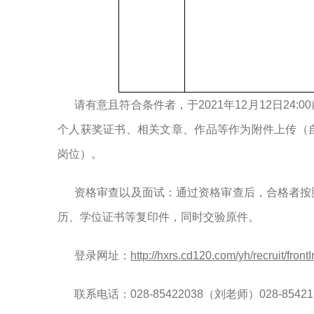
请有意
且符合条件者，于
20
21年12月1
2
日
24:00
个人获奖证书、
相关文章
、
作品等
作
为附件上传（
岗位）。
资格审查
以及
面试
：通过资格审查后，合格者按
历、学位证书等复印件，同时交验原件。
登录网址：
http://hxrs.cd120.com/yh/recruit/front
联系电话
：
028
-8542
2038
（刘老师）
028
-85421