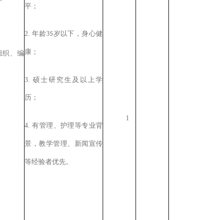
平；
2.
年龄
3
岁以下，
5
身心健
康；
组织、编
3.
硕士研究生及以上学
历；
1
4.
有管理
护理等专业背
、
景，教学
、新闻宣传
管理
等经验者优先。