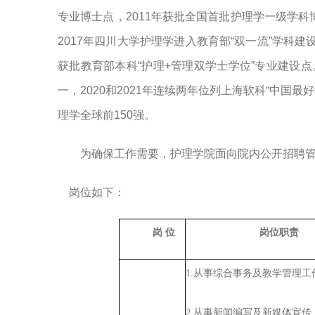
专业博士点，
2011
年获批全国首批护理学一级学科
2017
年四川大学护理学进入教育部“双一流”学科建
获批教育部本科“护理
+
管理双学士学位”专业建设点
一，
2020
和
2021年连续两年位列上海软科“中国最
理学全球前
150
强。
为确保工作需要，护理学院面向院内
公开
招聘
岗位如下
：
岗
位
岗位
职责
1
.
从事综合事务及教学管理工
2
.
从事新闻编写及新媒体宣传