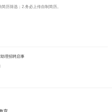
响简历筛选
；
2.
务必上传自制简历。
室助理招聘启事
知
教育