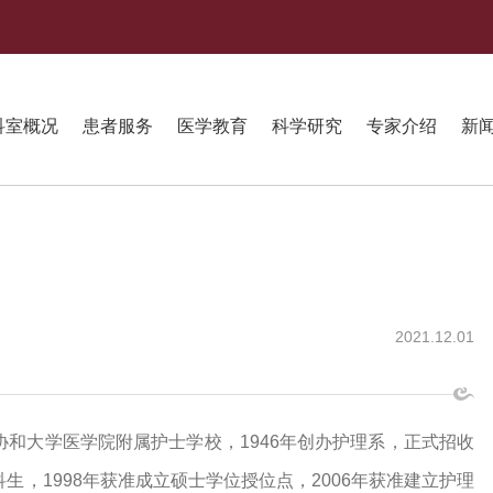
科室概况
患者服务
医学教育
科学研究
专家介绍
新
2021.12.01
协和大学医学院附属护士学校，
1
946
年创办护理系，正式招收
科生，
1998
年获准成立硕士学位授位点，
2006
年获准建立护理