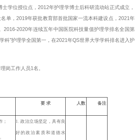
博士学位授位点，
2012
年护理学博士后科研流动站正式成立，
设名单，
2019
年获批教育部首批国家一流本科建设点，
2021
年
。
2016-2020
年连续五年中国医院科技量值护理学排名全国第
好学科”护理学全国第一，
在
2021
年
QS
世界大学学科排名进入护
管理岗
工作
人员
1
名
。
要
求
人数
备注
作；
1.
政治立场坚定，具有良
好的政治素质和道德水
；