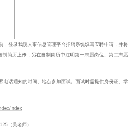
前
，登录我院人事信息管理平台招聘系统填写应聘申请
，并将
自制简历上传，另在自制简历中注明第一志愿岗位、第二志愿
照电话通知的时间、地点参加面试。面试
时
需提供
身份证
、学
Index/index
125
（吴老师）