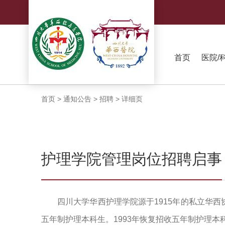
首页
医院/
首页
>
通知公告
>
招聘
>
详细页
护理学院管理岗位招聘启事
四川大学华西护理学
院源于
1
915
年的私立华西
五年制护理本科生。
1993
年恢复招收五年制护理本