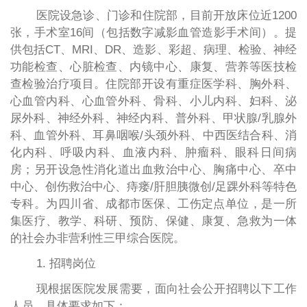
医院设急诊、门诊和住院部，目前开放床位近
1200
张，手术室16间（包括数字减影血管造影手术间）。提
供包括CT、MRI、DR、造影、彩超、病理、检验、神经
功能检查、心脏检查、内镜中心、康复、营养等医技检
查检验治疗项目。住院部开设有重症医学科、胸外科、
心血管内科、心血管外科、骨科、小儿内科、妇科、泌
尿外科、神经外科、神经内科、普外科、甲状腺/乳腺外
科、血管外科、耳鼻咽喉/头颈外科、中西医结合科、消
化内科、呼吸内科、血液内科、肿瘤科、眼科日间病
房；另开设急性消化道出血救治中心、胸痛中心、卒中
中心、创伤救治中心、痔瘘/肝胆胰微创/足踝外科等特色
专科。为四川省、成都市医保、工伤定点单位，是一所
集医疗、教学、科研、预防、保健、康复、急救为一体
的社会办非营利性三甲综合医院。
1. 招聘岗位
现根据医院发展需要，面向社会公开招聘以下工作
人员，具体要求如下：