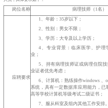
岗位名称
病理技师
（
1名）
1
、年龄：
35
岁以下；
2
、性别：男女不限；
3
、学历：大专
及
以上学历；
4
、专业背景：临床医学、护理
业；
5
、
持
有病理
技师证
或病理住院技
业证者优先考虑；
应聘要求
6
、计算机：熟练操作
windows 、
系统，具有一定数据库应用能力，已
高等学校计算机等级考试二级证书；
7
、服从科室及组内其他工作安排