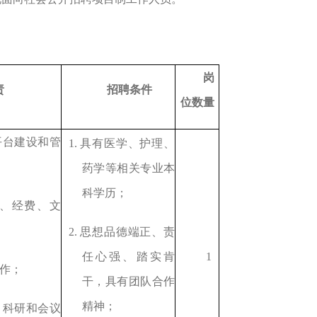
岗
责
招聘条件
位数量
平台建设和管
1.
具有医学、护理、
药学等相关专业本
科学历；
、经费、文
2.
思想品德端正、责
任心强、踏实肯
1
作；
干，具有团队合作
精神；
、科研和会议