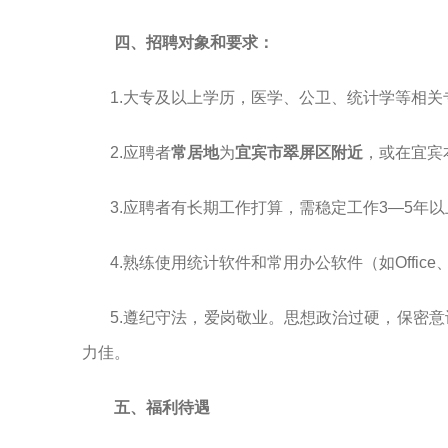
四、招聘对象和要求：
1.大专及以上学历，医学、公卫、统计学等相关
2.应聘者
常居地
为
宜宾
市
翠屏区附近
，或在宜宾
3.应聘者有长期工作打算，需稳定工作3—5年
4.熟练使用统计软件和常用办公软件（
如
Offic
5.遵纪守法，爱岗敬业。思想政治过硬，保密
力佳。
五、福利待遇