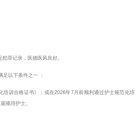
无犯罪记录，医德医风良好。
满足以下条件之一 ：
化培训合格证书》
；或在2026
年
7月前
顺利通过护士规范化培
应届规培护士。