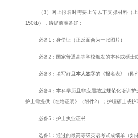
（
3）网上报名时需要上传以下支撑材料（上传文件格式可为
150kb），请提前准备好：
必备
1：身份证（正反面合为一张图片）
必备
2：
国家普通高等学校颁发的本科或硕士
必备
3：填写好且
本人签字
的《报名表》（附件
必备
4：本科学历且非应届结业规范化培训护
护士需提供《在培证明》（附件2）；护理硕士或护
必备
5：护士执业证书
选备
1：通过的最高等级英语考试成绩单（如