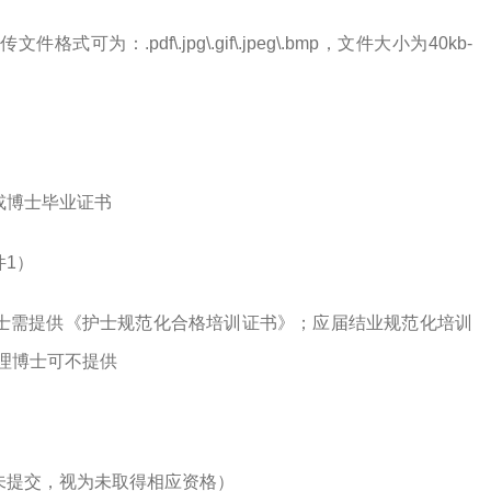
：.pdf\.jpg\.gif\.jpeg\.bmp，文件大小为40kb-
或博士毕业证书
1
）
士需提供《护士规范化合格培训证书》；应届结业规范化培训
理博士可不提供
未提交，视为未取得相应资格）