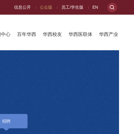
信息公开
公众版
员工/学生版
EN
闻中心
百年华西
华西校友
华西医联体
华西产业
招聘