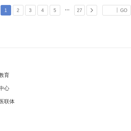

1
2
3
4
5
27

GO
教育
中心
医联体