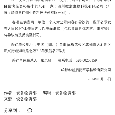
目且满足资格要求的只有一家：四川微宸生物科技有限公司（厂
家：瑞博奥广州生物科技股份有限公司）
。
各潜在供应商、单位、个人对公示内容有异议的，应于公示发
布之日起
5
个工作日内，以书面形式（包括异议具体内容、事实等）
将异议情况反馈至我司。
采购单位地址：中国（四川）自由贸易试验区成都市天府新区
正兴街道湖畔路北段
715
号数智谷
7
号楼
采购单位
联系人：
廖老师
联系
电话：
028-80203159
成都华创启德医学检验有限公司
202
4
年
9
月
13
日
作者：设备物资部
编辑：设备物资部
来源：设备物资部
分享到：