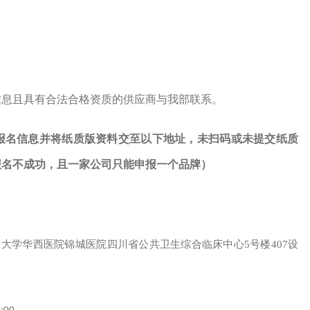
信息且具有合法合格资质的供应商与我部联系。
报名信息并将纸质版资料交至以下地址，未扫码或未提交纸质
报名不成功
，且一家公司只能申报一个品牌
）
川大学华西医院锦城医院
四川省公共卫生综合临床中心
5
号楼
407
设
4