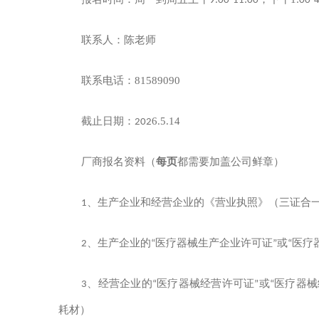
报名时间：周一到周五上午
9:00-11:00
，下午
:00-
陈老师
联系人：
81589090
联系电话：
6
5.14
截止日期：
202
.
厂商报名资料（
每页
都需要加盖公司鲜章）
1
、生产企业和经营企业的《营业执照》（三证合
2
、生产企业的
“
医疗器械生产企业许可证
”
或
“
医疗
3
、经营企业的
“
医疗器械经营许可证
”
或
“
医疗器械
耗材）