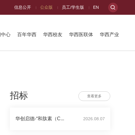
信息公开
公众版
员工/学生版
EN
闻中心
百年华西
华西校友
华西医联体
华西产业
招标
查看更多
华创启德-“和肽素（C...
2026.08.07