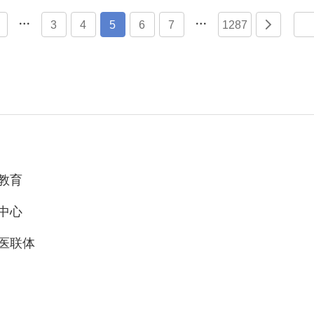


3
4
5
6
7
1287

教育
中心
医联体