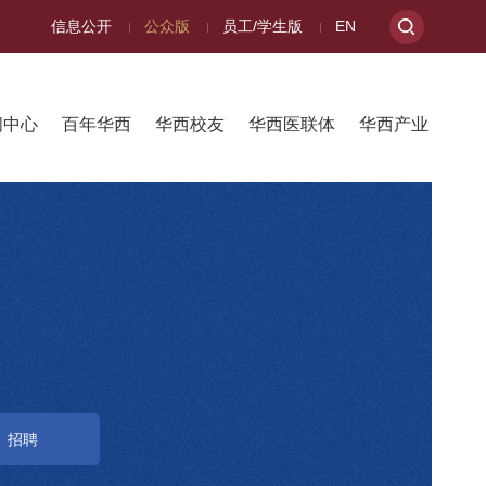
信息公开
公众版
员工/学生版
EN
闻中心
百年华西
华西校友
华西医联体
华西产业
招聘