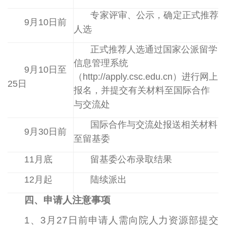
专家评审、公示，确定
正式推荐
9
月
10
日前
人选
正式推荐人选通过国家公派留学
信息管理系统
9
月
10
日至
（
http://apply.csc.edu.cn
）进行网上
25
日
报名，并提交有关材料至
国际合作
与交流处
国际合作与交流处报送相关材料
9
月
30
日前
至留基委
11
月底
留基委公布录取结果
12
月起
陆续派出
四、申请人注意事项
1
、
3
月
27
日前申请人需向院人力资源部提交