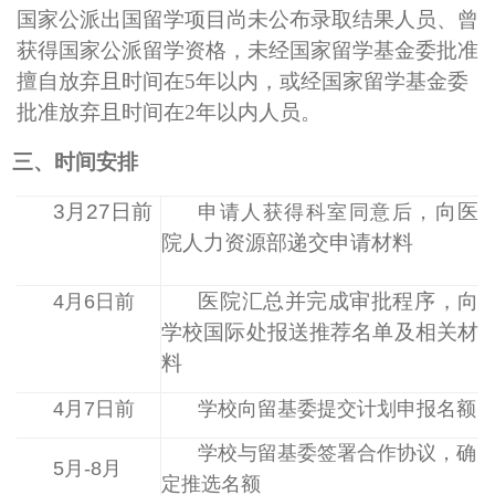
国家公派出国留学项目尚未公布录取结果人员、曾
获得国家公派留学资格，未经国家留学基金委批准
擅自放弃且时间在
5
年以内，或经国家留学基金委
批准放弃且时间在
2
年以内人员。
三、时间安排
3
月
27
日前
向医
申请人获得科室同意后，
院人力资源部递交申请材料
医院汇总并完成审批程序，
向
4
月
6
日前
学校国际处报送推荐名单及相关材
料
4
月
7
日前
学校向留基委提交计划申报名额
学校与留基委签署合作协议，确
5
月
-8
月
定推选名额