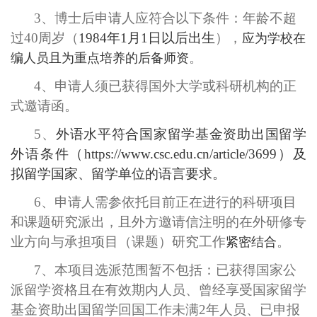
3
、
博士后申请人应符合以下条件：年龄不超
过
40
周岁（
1984
年
1
月
1
日以后出生
），
应为学校在
。
编人员且为重点培养的后备师资
4
、
申请人须已获得国外大学或科研机构的正
式邀请函。
5
、
外语水平符合国家留学基金资助出国留学
外语条件（
https://www.csc.edu.cn/article/3699
）及
拟留学国家、留学单位的语言要求。
6
、
申请人需参依托目前正在进行的科研项目
和课题研究派出，且外方邀请信注明的在外研修专
业方向与承担项目（课题）研究工作
。
紧密结合
7
、
本项目选派范围暂不包括：已获得国家公
派留学资格且在有效期内人员、曾经享受国家留学
基金资助出国留学回国工作未满
2
年人员、已申报