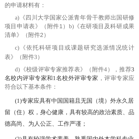
的申请材料有：
a)
《
四川大学国家公派青年骨干教师出国研修
项目申请表
》（附件
1
）
b)
《在研项目及科研成果
清单》（附件
2
）
c)
《依托科研项目或课题研究选派情况统计
表》（附件
3
）
d)
《校级评审专家推荐表》（附件
4
），推荐
3
名校内评审专家和
1
名校外评审专家
，
评审专家应
符合以下基本条件：
(1)
专家应具有中国国籍且无国（境）外永久居
留（住）权，身心健康，具有较高的政治素质、品
德高尚、为人公正、工作严谨；
(2)
具有较强学术素养，熟悉国内外本学科专业