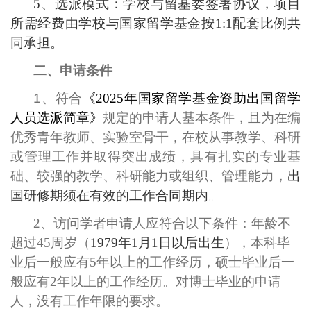
5
、选派模式：学校与留基委签署协议，项目
所需经费由学校与国家留学基金按
1:1
配套比例共
同承担。
二、申请条件
1
、
符合
《2025
年国家留学基金资助出国留学
人员选派简章》
规定的申请人基本条件，且为
在编
优秀青年教师、实验室骨干，在校从事教学、科研
或管理工作并取得突出成绩，具有扎实的专业基
础、较强的教学、科研能力或组织、管理能力
，
出
国研修期须在有效的工作合同期内。
2
、
访问学者申请人应符合以下条件：年龄不
超过
45
周岁（
1979
年
1
月
1
日以后出生
），本科毕
业后一般应有
5
年以上的工作经历，硕士毕业后一
般应有
2
年以上的工作经历。对博士毕业的申请
人，没有工作年限的要求。