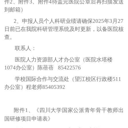
件
2
、附件
3
、附件
4
待盖完医院公章后再扫描发送
到邮箱）
2
、申报人员个人科研业绩请确保
2025
年
3
月
27
日
前
已在我院科研管理系统及时更新，以备医院核
查。
联系人：
医院人力资源部人才办公室（医院水塔楼
1074
办公室）陈蓓蓓
85422576
学校国际合作与交流处（望江校区行政楼
511
办公室）
程老师
85405392
附件1、《四川大学国家公派青年骨干教师出
国研修项目申请表》