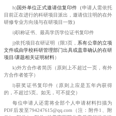
h)
国外单位正式邀请信复印件（
申请人需依托
目前正在进行的科研项目派出，邀请信注明的在外
研修专业方向须与在研项目一致
）
i)
职称证书、最高学历学位证书复印件
j)
依托项目在研证明（限
3
页，
系有公章的立项
文件或由学校科研管理部门出具或盖章确认的在研
项目
/
课题相关证明材料
）
k)
外方合作者简历（原则上不超过一页，有外
方合作者签字）
l)
获奖证书复印件（原则上应是五年内获得
的，不超过
5
页。如无，可不提交）
每位申请人还需将
全部个人申请材料
扫描为
PDF
后
发至794247615@qq.com
（注：附件
1
、附