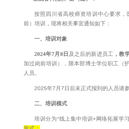
按照四川省高校师资培训中心要求，
前）培训，现将相关事宜通知如下：
一、培训对象
2024
年
7
月
8
日
及之后的新进员工
，教
加过岗前培训），限本部博士学位职工（
人员。
2025
年
7
月
7
日后未正式报到的人员请
二、培训模式
培训分为“线上集中培训
+
网络拓展学
形式：