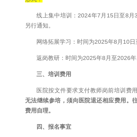
线上集中培训：
2024
年
7
月
15
日至
8
月
另行通知。
网络拓展学习：时间为
2025
年
8
月
10
日
返岗教研：时间为
2025
年
8
月至
2026
年
三、培训费用
医院按文件要求支付教师岗前培训费
无法继续参培，须向医院退还相应费用。
费用自理。
四、报名事宜