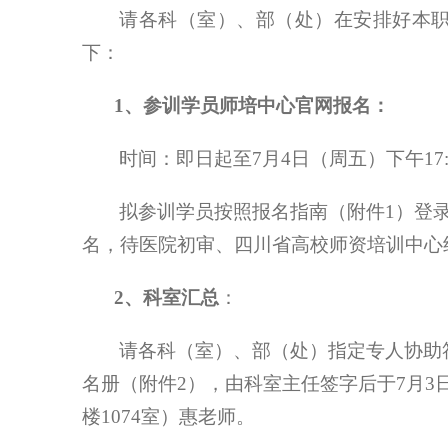
请各科（室）、部（处）在安排好本
下：
1
、参训学员师培中心官网报名：
时间：即日起至
7
月
4
日（周五）下午
17
拟参训学员按照报名指南（附件
1
）登
名，待医院初审、四川省高校师资培训中心
2
、科室汇总
：
请各科（室）、部（处）指定专人协助
名册（附件
2
），由科室主任签字后于
7
月
3
楼
1074
室）惠老师。