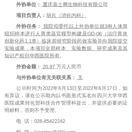
外协单位：
重庆嘉士腾生物科技有限公司
项目负责人：
胡兵（消化内科）
外协任务：
我院拟委托以上外协单位就
3例人体胃
组织样本进行人胃类器官模型构建及GD-06（治疗胃炎
创新化药1.1类）临床前研究阶段药效实验
并向我院
提交
实验成果
，
本项目全部样本、实验数据、研究成果及其
知识产权归华西医院所有
。
外协金额：
20.97
万元人民币
与
外协单位
有无关联
关系：
无
公示时间为
20
22年6月13
日至
20
22年6月17日，如
有异议，请在公示期内以书面形式实名向四川大学华西
医院成果转化部科技合作管理科提出，并提供必要的证
明材料，否则不予受理。
电
话：
028-8542
2242