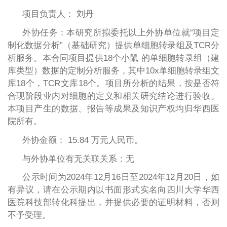
项目负责人：
刘丹
外协任务：
本研究所拟委托以上外协单位就
“
项目定
制化数据分析
”（基础研究）提供单细胞转录组及TCR分
析服务。本合同项目提供18个小鼠 的单细胞转录组（建
库类型）数据的定制分析服务，其中10x单细胞转录组文
库18个，TCR文库18个。项目所分析的结果，按是否符
合现阶段业内对细胞的定义和相关研究结论进行验收。
本项目产生的数据、报告等成果及知识产权均归华西医
院所有。
外协金额：
15.84
万
元人民币。
与外协单位有无关联关系：无
公示时间为
202
4
年
12
月
16
日至
202
4
年
12
月
20
日
，如
有异议，请在公示期内以书面形式实名向四川大学华西
医院科技部转化科提出，并提供必要的证明材料，否则
不予受理。